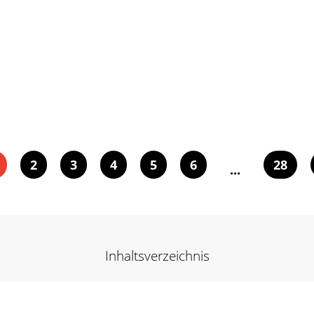
2
3
4
5
6
28
...
Inhaltsverzeichnis