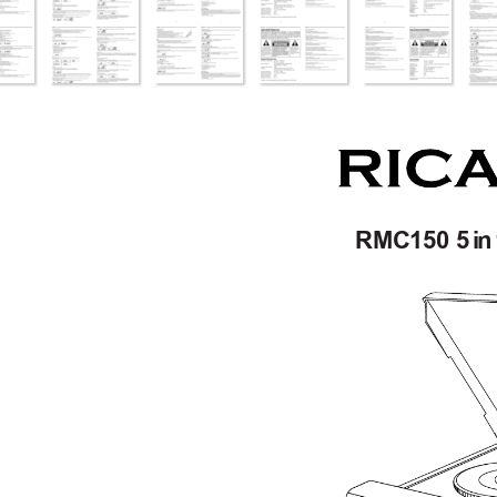
RMC150 5
i
n