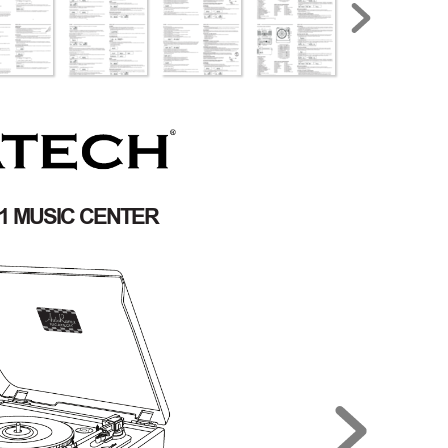
1
M
U
S
I
C
C
E
N
T
E
R