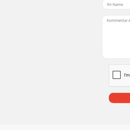
TSPLEASE READ CAREFULLY THE FOLLOWING IMPORTANT S
LA UNIDAD1. ALTAVOZ2. SENSOR3. INDICADOR DE STANDBY
TES PARAPRODUCTOS DE AUDIOPOR FAVOR LEA CON ATENCI
 oder SD- Kartenmodus REC (32) um MP3 von einer CD auf U
eine Verbindung über ein USB- Kabel und wurde nicht dafü