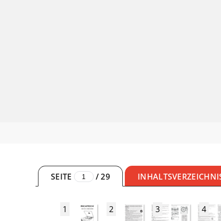
SEITE
/
29
INHALTSVERZEICHNI
1
2
3
4