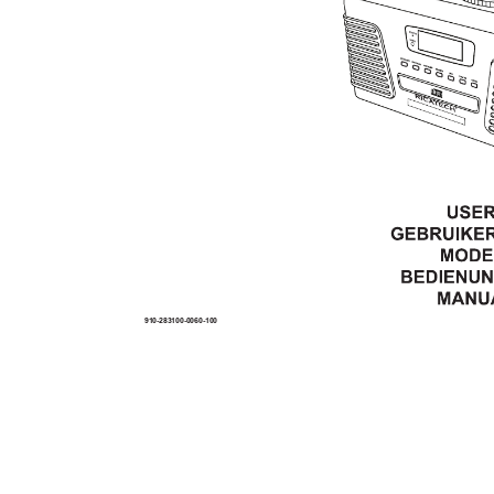
910-283100-0060-100