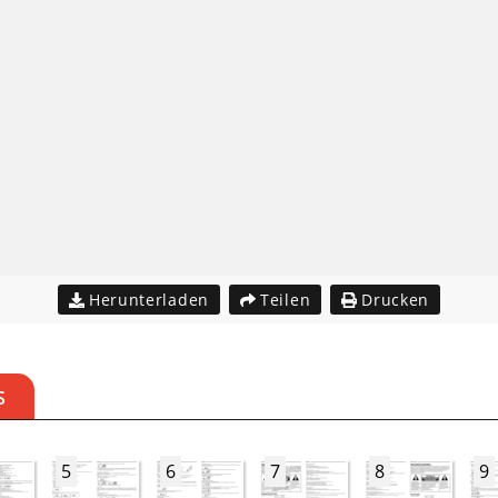
Herunterladen
Teilen
Drucken
S
5
6
7
8
9