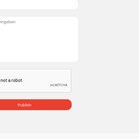
AFEGUARDS THAT ARE APPLICABLE TOYOUR
4. PANTALLA LCD5. Botón OPEN/CLOSE CD6.
ÓN LAS SIGUIENTES INSTRUCCIONES DE
Publish
SB/SD oder USB auf SD, oder umgekehrt zu
r entworfen, direkt mit einem Computer