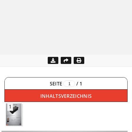
SEITE
/
1
INHALTSVERZEICHNIS
1