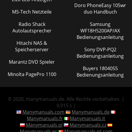
Doro PhoneEasy 105wr
MS-Tech Netzteile
duo Handbuch
Radio Shack
Samsung
Autolautsprecher
WF18H5200AP/AX
Bedienungsanleitung
Hitachi NAS &
Speicherserver
Sony DVP-PQ2
Bedienungsanleitung
Marantz DVD Spieler
Buyers 1804055
Minolta PagePro 1100
Bedienungsanleitung
© 2020, manymanuals.de. Alle Rechte vorbehalten. |
0.015 s |
Manymanuals.com
Manymanuals.de
Manymanuals.fr
Manymanuals.it
Manymanuals.pl
Manymanuals.cz
Manymanuals.es
Manymanuals-pt.com