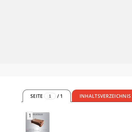
SEITE
/
1
INHALTSVERZEICHNIS
1