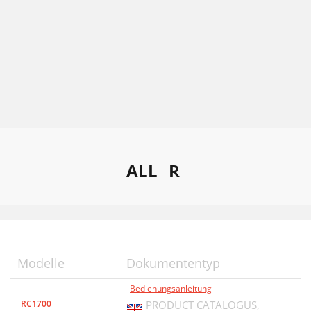
ALL
R
Modelle
Dokumententyp
Bedienungsanleitung
RC1700
PRODUCT CATALOGUS,