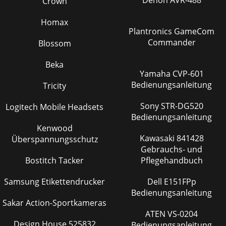
Denon AVR-488
Crown
Homax
Plantronics GameCom
Commander
Blossom
Beka
Yamaha CVP-601
Bedienungsanleitung
Tricity
Sony STR-DG520
Logitech Mobile Headsets
Bedienungsanleitung
Kenwood
Kawasaki 841428
Überspannungsschutz
Gebrauchs- und
Bostitch Tacker
Pflegehandbuch
Samsung Etikettendrucker
Dell E151FPp
Bedienungsanleitung
Sakar Action-Sportkameras
ATEN VS-0204
Design House 525832
Bedienungsanleitung