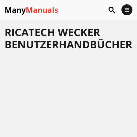
Many
Manuals
RICATECH WECKER
BENUTZERHANDBÜCHER