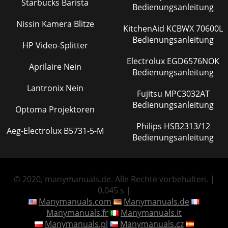
Starbucks Barista
Bedienungsanleitung
Nissin Kamera Blitze
KitchenAid KCBWX 70600L
Bedienungsanleitung
HP Video-Splitter
Electrolux EGD6576NOK
Aprilaire Nein
Bedienungsanleitung
Lantronix Nein
Fujitsu MPC3032AT
Bedienungsanleitung
Optoma Projektoren
Philips HSB2313/12
Aeg-Electrolux B5731-5-M
Bedienungsanleitung
© 2020, manymanuals.de. Alle Rechte vorbehalten. |
0.045 s |
Manymanuals.com
Manymanuals.de
Manymanuals.fr
Manymanuals.it
Manymanuals.pl
Manymanuals.cz