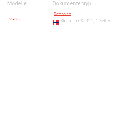
Modelle
Dokumententyp
Datenblatt
659032
Ricatech CS1051,
1 Seiten