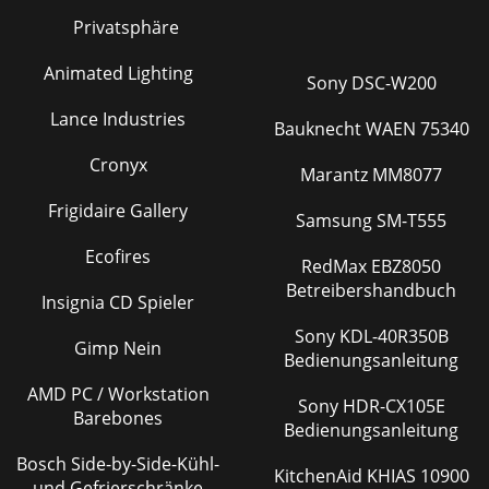
Privatsphäre
Animated Lighting
Sony DSC-W200
Lance Industries
Bauknecht WAEN 75340
Cronyx
Marantz MM8077
Frigidaire Gallery
Samsung SM-T555
Ecofires
RedMax EBZ8050
Betreibershandbuch
Insignia CD Spieler
Sony KDL-40R350B
Gimp Nein
Bedienungsanleitung
AMD PC / Workstation
Sony HDR-CX105E
Barebones
Bedienungsanleitung
Bosch Side-by-Side-Kühl-
KitchenAid KHIAS 10900
und Gefrierschränke