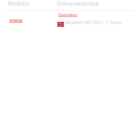
Modelle
Dokumententyp
Datenblatt
659030
Ricatech ND1801,
1 Seiten