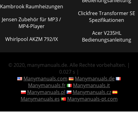
Bedienungsanleitung
Kambrook Raumheizungen
Clickfree Transformer SE
Jensen Zubehör für MP3 /
Spezifikationen
MP4-Player
Acer V235HL
Whirlpool AKZM 792/IX
Bedienungsanleitung
© 2020, manymanuals.de. Alle Rechte vorbehalten. |
0.027 s |
Manymanuals.com
Manymanuals.de
Manymanuals.fr
Manymanuals.it
Manymanuals.pl
Manymanuals.cz
Manymanuals.es
Manymanuals-pt.com