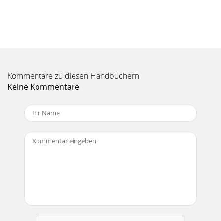
POUR PRODUITS AUDIO VEUILLEZ LIRE ATTENTIVEMENT
LES INSTRUCTIONS SUIVANTES APPLICABLES A VOTRE
EQUIPEME
Seite 11 - Specificaties
AVERTISSEMENT: POUR RÉDUIRE LES RISQUES DE CHOC
ÉLECTRIQUE, N’EXPOSEZ PAS CET APPAREIL À LA PLUIE NI À
Kommentare zu diesen Handbüchern
L’HUMIDITÉ. N’ENLEVEZ PAS LE COUVERCLE. LES VO
Keine Kommentare
Seite 12
English IMPORTANT SAFEGUARDS FOR AUDIO PRODUCTS
PLEASE READ CAREFULLY THE FOLLOWING IMPORTANT
SAFEGUARDS THAT ARE APPLICABLE TO YOUR EQUIPMENT.
1. R
Seite 13
6. Appuyez sur PLAY pour commencer la lecture du CD 7.
Appuyez sur SKIP + pour passer à la piste suivante. 8.
Appuyez sur SKIP- pour revenir à la pist
Seite 14
« Memory » et « 000 P - - 01 » s’afficheront sur l’écran LCD. 3.