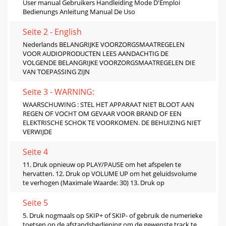
User manual Gebruikers Handleiding Mode D'Emploi
Bedienungs Anleitung Manual De Uso
Seite 2 - English
Nederlands BELANGRIJKE VOORZORGSMAATREGELEN
VOOR AUDIOPRODUCTEN LEES AANDACHTIG DE
VOLGENDE BELANGRIJKE VOORZORGSMAATREGELEN DIE
VAN TOEPASSING ZIJN
Seite 3 - WARNING:
WAARSCHUWING : STEL HET APPARAAT NIET BLOOT AAN
REGEN OF VOCHT OM GEVAAR VOOR BRAND OF EEN
ELEKTRISCHE SCHOK TE VOORKOMEN. DE BEHUIZING NIET
VERWIJDE
Seite 4
11. Druk opnieuw op PLAY/PAUSE om het afspelen te
hervatten. 12. Druk op VOLUME UP om het geluidsvolume
te verhogen (Maximale Waarde: 30) 13. Druk op
Seite 5
5. Druk nogmaals op SKIP+ of SKIP- of gebruik de numerieke
toetsen op de afstandsbediening om de gewenste track te