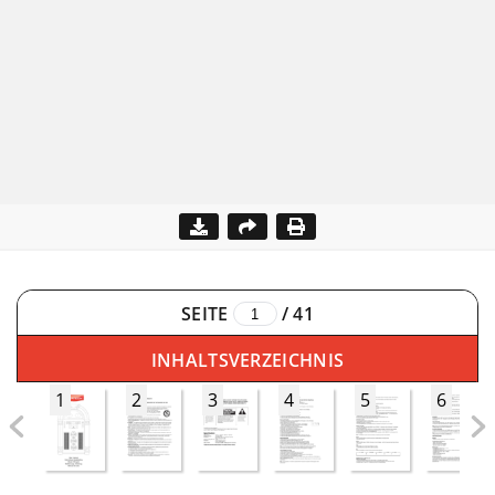
SEITE
/
41
INHALTSVERZEICHNIS
1
2
3
4
5
6