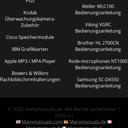
PGS
Weller WLC100
Kodak
Bedienungsanleitung
Überwachungskamera-
Viking VGRC
Zubehör
Bedienungsanleitung
Cisco Speichermodule
Brother HL 2700CN
IBM Grafikkarten
Bedienungsanleitung
Apple MP3 / MP4-Player
Rode-microphones NT1000
Bedienungsanleitung
Bowers & Wilkins
Flachbildschirmhalterungen
Samsung SC-D6550
Bedienungsanleitung
© 2020, manymanuals.de. Alle Rechte vorbehalten. |
0.055 s |
Manymanuals.com
Manymanuals.de