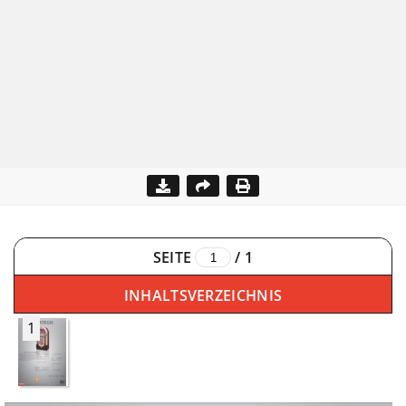
SEITE
/
1
INHALTSVERZEICHNIS
1