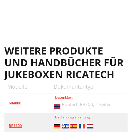
WEITERE PRODUKTE
UND HANDBÜCHER FÜR
JUKEBOXEN RICATECH
Modelle
Dokumententyp
Datenblatt
604006
Ricatech RR700,
1 Seiten
Bedienungsanleitung
RR1600