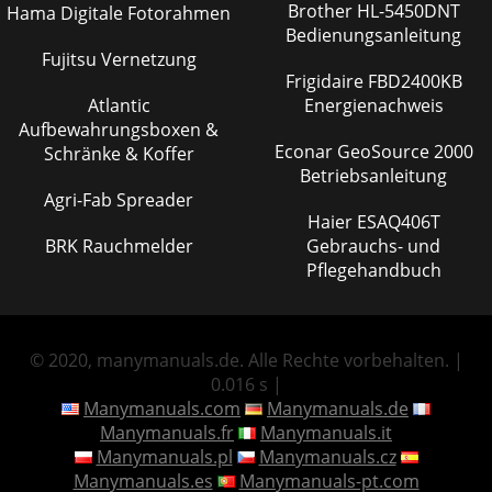
Brother HL-5450DNT
Hama Digitale Fotorahmen
Bedienungsanleitung
Fujitsu Vernetzung
Frigidaire FBD2400KB
Atlantic
Energienachweis
Aufbewahrungsboxen &
Econar GeoSource 2000
Schränke & Koffer
Betriebsanleitung
Agri-Fab Spreader
Haier ESAQ406T
BRK Rauchmelder
Gebrauchs- und
Pflegehandbuch
© 2020, manymanuals.de. Alle Rechte vorbehalten. |
0.016 s |
Manymanuals.com
Manymanuals.de
Manymanuals.fr
Manymanuals.it
Manymanuals.pl
Manymanuals.cz
Manymanuals.es
Manymanuals-pt.com