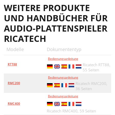
WEITERE PRODUKTE
UND HANDBÜCHER FÜR
AUDIO-PLATTENSPIELER
RICATECH
Modelle
Dokumententyp
Bedienungsanleitung
RTT88
Ricatech RTT88,
55 Seiten
Bedienungsanleitung
RMC200
Ricatech RMC200,
36 Seiten
Bedienungsanleitung
RMC400
Ricatech RMC400,
59 Seiten