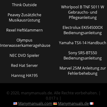
Think Outside
Whirlpool B TNF 5011 W
Gebrauchs- und
Peavey Zusätzliche
Pflegeanleitung
Musikausrüstung
Electrolux EKI54500OX
Rexel Heftklammern
Bedienungsanleitung
Olympus
Yamaha TSX-14 Handbuch
Unterwasserkameragehäuse
Sony SRS-BTS50
NEC DVD Spieler
Bedienungsanleitung
Red Hat Server
Marvel 25iM Anleitung zur
Fehlerbehebung
Hannsg HA195
© 2020, manymanuals.de. Alle Rechte vorbehalten. |
0.017 s |
Manymanuals.com
Manymanuals.de