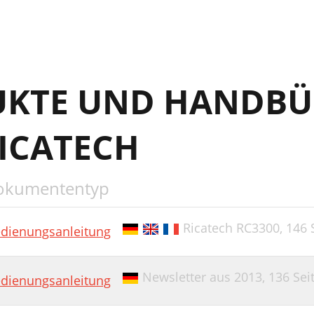
UKTE UND HANDBÜ
RICATECH
okumententyp
Ricatech RC3300,
146 
dienungsanleitung
Newsletter aus 2013,
136 Sei
dienungsanleitung