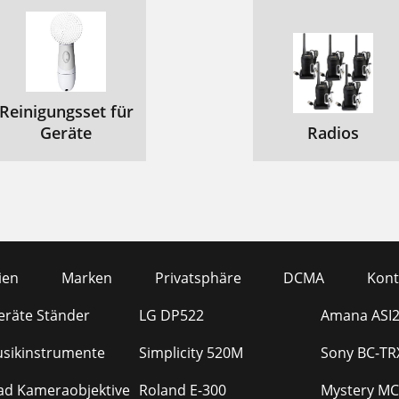
Reinigungsset für
Geräte
Radios
ien
Marken
Privatsphäre
DCMA
Kont
eräte Ständer
LG DP522
Amana ASI2
sikinstrumente
Simplicity 520M
Sony BC-TR
ad Kameraobjektive
Roland E-300
Mystery MC