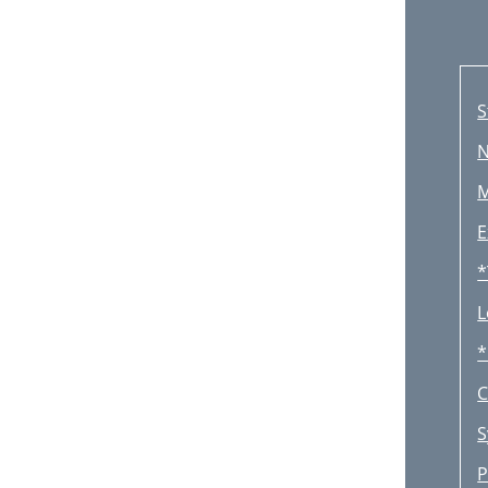
S
N
M
E
*
L
*
C
S
P