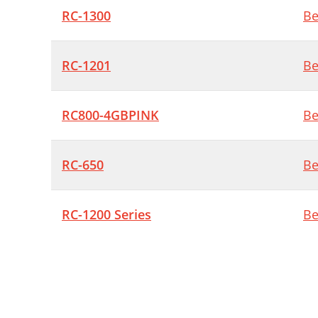
RC-1300
Be
RC-1201
Be
RC800-4GBPINK
Be
RC-650
Be
RC-1200 Series
Be