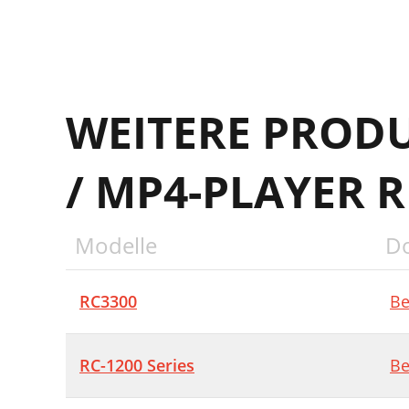
WEITERE PROD
/ MP4-PLAYER 
Modelle
D
RC3300
Be
RC-1200 Series
Be