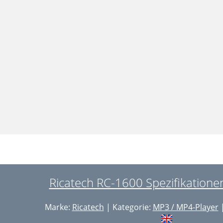
Ricatech RC-1600 Spezifikationen
Marke:
Ricatech
| Kategorie:
MP3 / MP4-Player
|