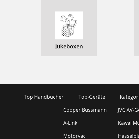
Jukeboxen
Top Handbücher
Top-Geräte
Kategor
Cooper Bussmann
JVC AV-G
A-Link
Kawai Mu
Motorvac
Hasselbl