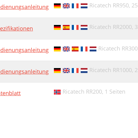
Ricatech RR950,
25
dienungsanleitung
Ricatech RR2000,
3
ezifikationen
Ricatech RR300
dienungsanleitung
Ricatech RR1000,
2
dienungsanleitung
Ricatech RR200,
1 Seiten
tenblatt