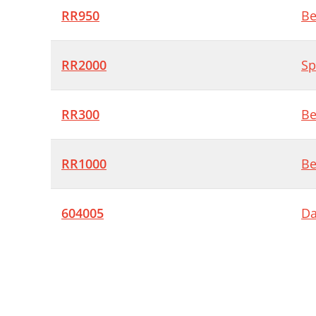
RR950
Be
RR2000
Sp
RR300
Be
RR1000
Be
604005
Da