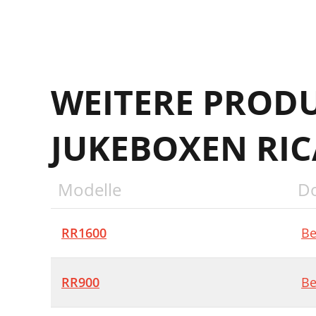
WEITERE PROD
JUKEBOXEN RI
Modelle
D
RR1600
Be
RR900
Be