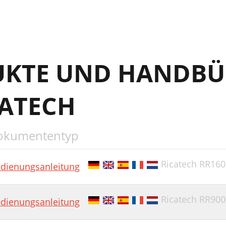
UKTE UND HANDBÜ
CATECH
okumententyp
Ricatech RR160
dienungsanleitung
Ricatech RR900
dienungsanleitung