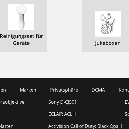
Reinigungsset für
Geräte
Jukeboxen
ien
Marken
Privatsphäre
DCMA
Kont
raobjektive
Sony D-CJ501
E
ECLAIR ACL II
S
platten
Activision Call of Duty: Black Ops II