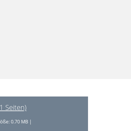
1 Seiten)
öße: 0.70 MB |