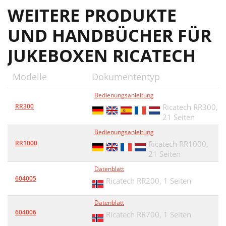
WEITERE PRODUKTE
UND HANDBÜCHER FÜR
JUKEBOXEN RICATECH
Modelle
Dokumententyp
Bedienungsanleitung
RR300
Ricatech RR300,
21 Seiten
Bedienungsanleitung
RR1000
Ricatech RR1000,
21 Seiten
Datenblatt
604005
Ricatech RR200,
1 Seiten
Datenblatt
604006
Ricatech RR700,
1 Seiten