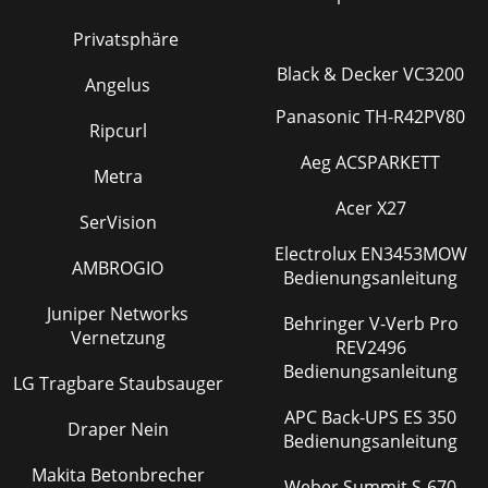
Privatsphäre
Black & Decker VC3200
Angelus
Panasonic TH-R42PV80
Ripcurl
Aeg ACSPARKETT
Metra
Acer X27
SerVision
Electrolux EN3453MOW
AMBROGIO
Bedienungsanleitung
Juniper Networks
Behringer V-Verb Pro
Vernetzung
REV2496
Bedienungsanleitung
LG Tragbare Staubsauger
APC Back-UPS ES 350
Draper Nein
Bedienungsanleitung
Makita Betonbrecher
Weber Summit S-670