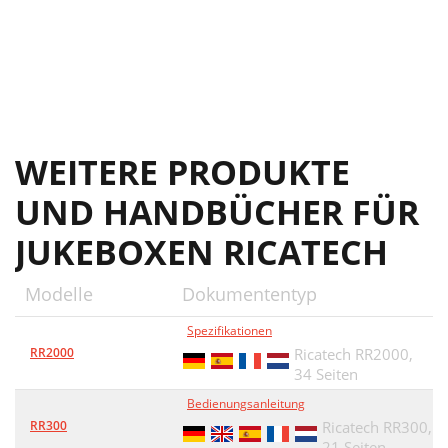
WEITERE PRODUKTE
UND HANDBÜCHER FÜR
JUKEBOXEN RICATECH
Modelle
Dokumententyp
Spezifikationen
RR2000
Ricatech RR2000,
34 Seiten
Bedienungsanleitung
RR300
Ricatech RR300,
21 Seiten